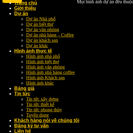
Xem thêm
Mọi hình ảnh dự án đều thuộ
Trang chủ
Giới thiệu
Dự án
Dự án Nhà phố
Dự án biệt thự
Dự án văn phòng
Dự án nhà hàng – Coffee
Dự án khách sạn
Dự án khác
Hình ảnh thực tế
Hình ảnh nhà phố
Hình ảnh biệt thự
Hình ảnh văn phòng
Hình ảnh nhà hàng coffee
Hình ảnh Khách sạn
Hình ảnh khác
Bảng giá
Tin tức
Tin tức xây dựng
Tin tức thiết kế
Tin tức phong thủy
Tuyển dụng
Khách hàng nói về chúng tôi
Đăng ký tư vấn
Liên hệ