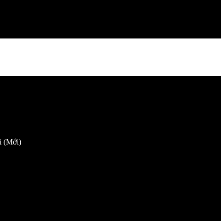
 (Mới)
h