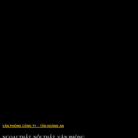
VĂN PHÒNG CÔNG TY – TÂN HOÀNG AN
NGOẠI THẤT, NỘI THẤT, VĂN PHÒNG