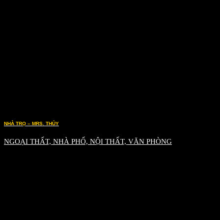
NHÀ TRỌ – MRS. THỦY
NGOẠI THẤT, NHÀ PHỐ, NỘI THẤT, VĂN PHÒNG