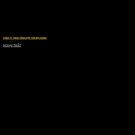
CÔNG TY TNHH TỔNG HỢP TÂN ĐẠI HƯNG
NGOẠI THẤT