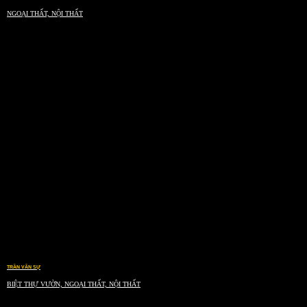
NGOẠI THẤT, NỘI THẤT
TRẦN VĂN SỰ
BIỆT THỰ VƯỜN, NGOẠI THẤT, NỘI THẤT