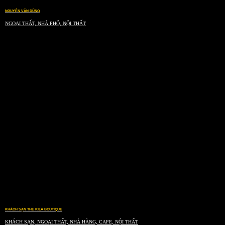
NGUYỄN VĂN DŨNG
NGOẠI THẤT, NHÀ PHỐ, NỘI THẤT
KHÁCH SẠN THE KILA BOUTIQUE
KHÁCH SẠN, NGOẠI THẤT, NHÀ HÀNG, CAFE, NỘI THẤT