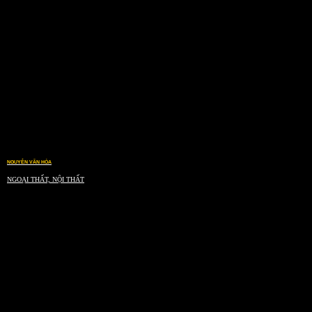
NGUYỄN VĂN HÒA
NGOẠI THẤT, NỘI THẤT