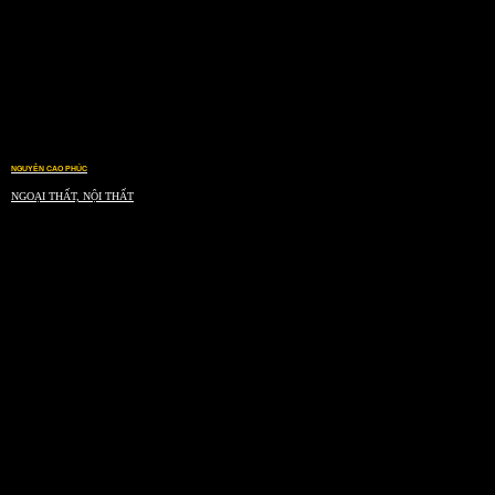
NGUYỄN CAO PHÚC
NGOẠI THẤT, NỘI THẤT