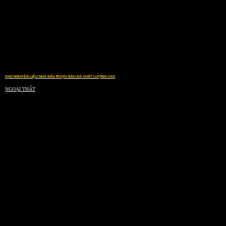
KHO NGUYÊN LIỆU NHÀ NẤU RƯỢU BÀU ĐÁ CHẤT LƯỢNG CAO
NGOẠI THẤT