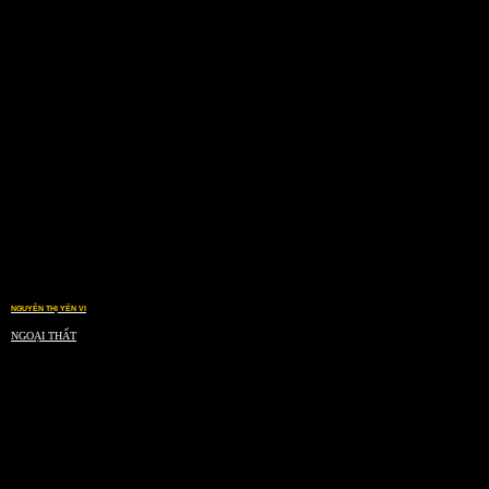
NGUYỄN THỊ YẾN VI
NGOẠI THẤT