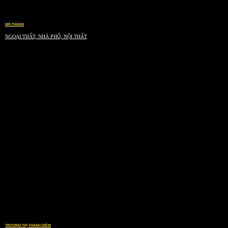
MR.THẮNG
NGOẠI THẤT, NHÀ PHỐ, NỘI THẤT
TRƯƠNG THỊ THANH DIỄM