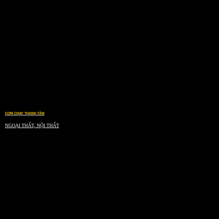
CƠM CHAY THANH TÂM
NGOẠI THẤT, NỘI THẤT