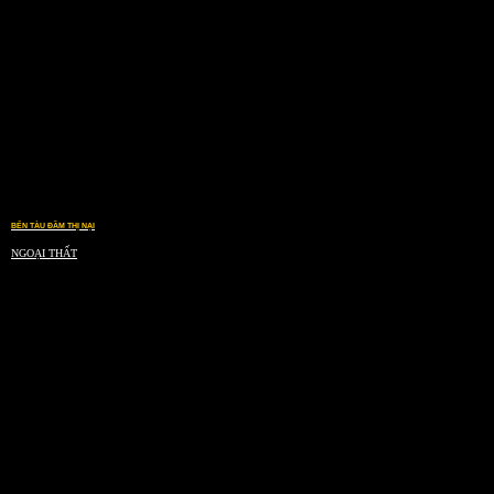
BẾN TÀU ĐẦM THỊ NẠI
NGOẠI THẤT