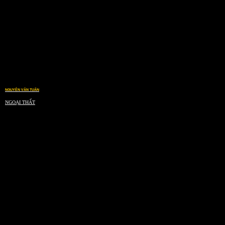
NGUYỄN VĂN TUẤN
NGOẠI THẤT