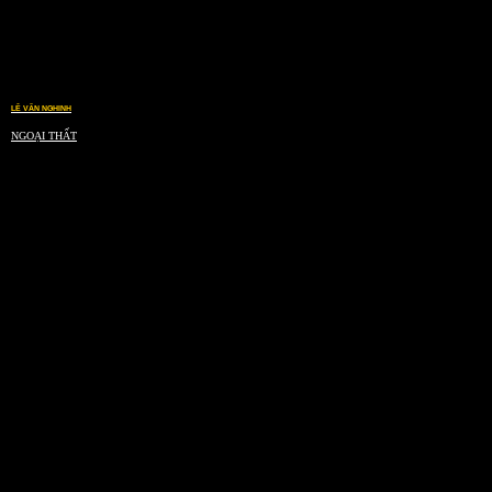
LÊ VĂN NGHINH
NGOẠI THẤT