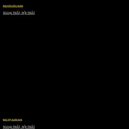
NGUYỄN HỮU HUÂN
NGOẠI THẤT, NỘI THẤT
ĐÀO THỊ XUÂN KHA
NGOẠI THẤT, NỘI THẤT