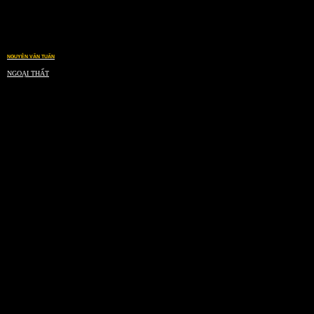
NGUYỄN VĂN TUẤN
NGOẠI THẤT