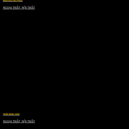
NGUYỄN CAO PHÚC
NGOẠI THẤT, NỘI THẤT
TRẦN MINH SINH
NGOẠI THẤT, NỘI THẤT