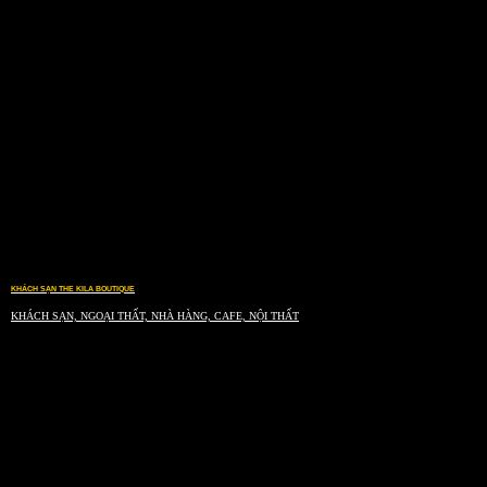
KHÁCH SẠN THE KILA BOUTIQUE
KHÁCH SẠN, NGOẠI THẤT, NHÀ HÀNG, CAFE, NỘI THẤT