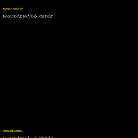
NGUYỄN THIÊN TÚ
NGOẠI THẤT, NHÀ PHỐ, NỘI THẤT
TRẦN NGỌC PHÚC