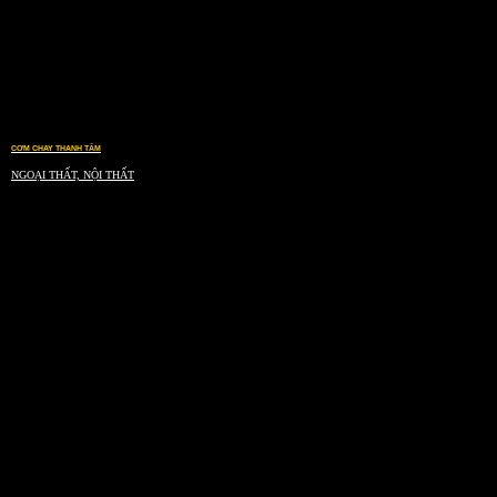
CƠM CHAY THANH TÂM
NGOẠI THẤT, NỘI THẤT