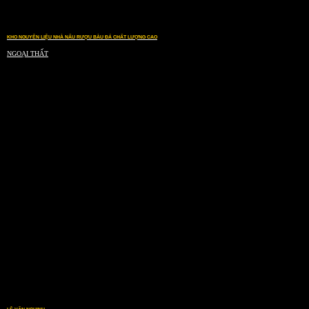
KHO NGUYÊN LIỆU NHÀ NẤU RƯỢU BÀU ĐÁ CHẤT LƯỢNG CAO
NGOẠI THẤT