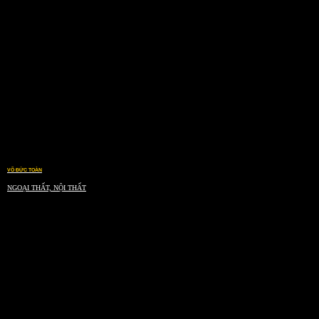
VÕ ĐỨC TOÀN
NGOẠI THẤT, NỘI THẤT