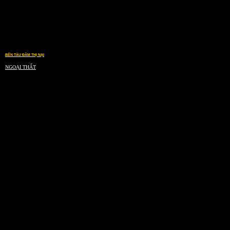
BẾN TÀU ĐẦM THỊ NẠI
NGOẠI THẤT