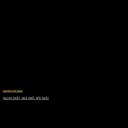
NGUYỄN VĂN DŨNG
NGOẠI THẤT, NHÀ PHỐ, NỘI THẤT