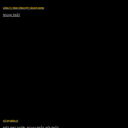
CÔNG TY TNHH TỔNG HỢP TÂN ĐẠI HƯNG
NGOẠI THẤT
VÕ THỊ HIỀN VY
BIỆT THỰ VƯỜN, NGOẠI THẤT, NỘI THẤT