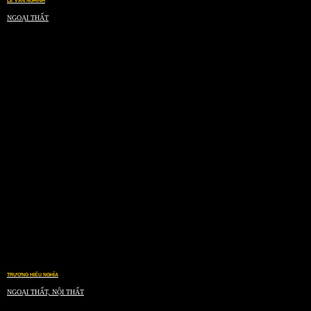
LÊ VĂN NGHINH
NGOẠI THẤT
TRƯƠNG HIẾU NGHĨA
NGOẠI THẤT, NỘI THẤT