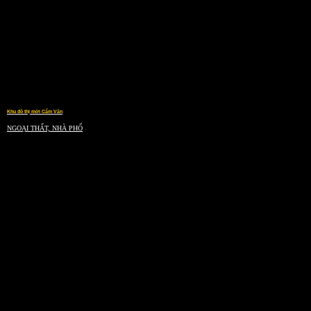
Khu đô thị mới Cẩm Văn
NGOẠI THẤT, NHÀ PHỐ