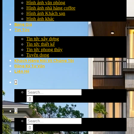
Hình ảnh văn phòng
Hình ảnh nhà hàng coffee
Hình ảnh Khách sạn
Hình ảnh khác
Bảng Giá
Tin Tức
Tin tức xây dựng
Tin tức thiết kế
Tin tức phong thủy
Tuyển dụng
Khách Hàng Nói Về Chúng Tôi
Đăng Ký Tư Vấn
Liên Hệ