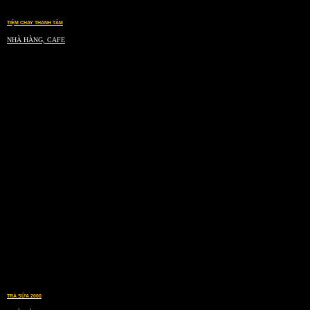
TIỆM CHAY THANH TÂM
NHÀ HÀNG, CAFE
TRÀ SỮA 2000