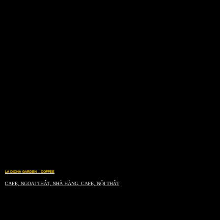
LA DICHA GARDEN – COFFEE
CAFE, NGOẠI THẤT, NHÀ HÀNG, CAFE, NỘI THẤT