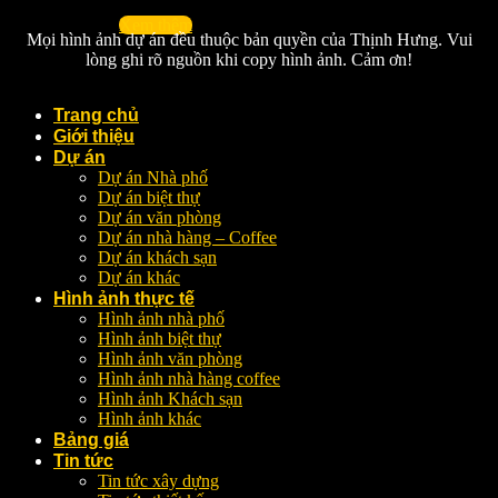
Xem thêm
Mọi hình ảnh dự án đều thuộc bản quyền của Thịnh Hưng. Vui
lòng ghi rõ nguồn khi copy hình ảnh. Cảm ơn!
Trang chủ
Giới thiệu
Dự án
Dự án Nhà phố
Dự án biệt thự
Dự án văn phòng
Dự án nhà hàng – Coffee
Dự án khách sạn
Dự án khác
Hình ảnh thực tế
Hình ảnh nhà phố
Hình ảnh biệt thự
Hình ảnh văn phòng
Hình ảnh nhà hàng coffee
Hình ảnh Khách sạn
Hình ảnh khác
Bảng giá
Tin tức
Tin tức xây dựng