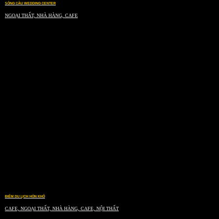
SÔNG CẦU WEDDING CENTER
NGOẠI THẤT, NHÀ HÀNG, CAFE
ĐIỂM DU LỊCH HÒN KHÔ
CAFE, NGOẠI THẤT, NHÀ HÀNG, CAFE, NỘI THẤT