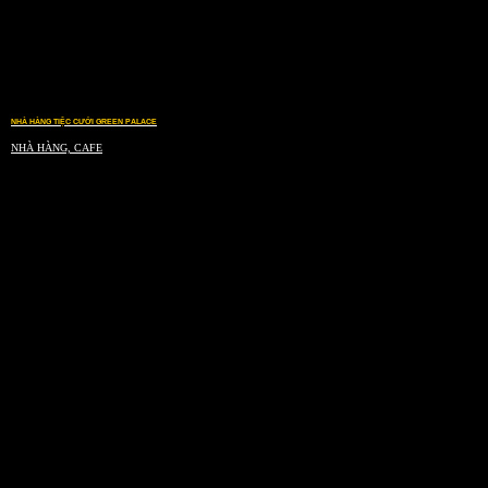
NHÀ HÀNG TIỆC CƯỚI GREEN PALACE
NHÀ HÀNG, CAFE