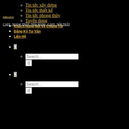
Tin tức xây dựng
Tin tức thiết kế
Tin tức phong thủy
CHIU LIU COFFEE
Tuyển dụng
CAFE, NGOẠI THẤT, NHÀ HÀNG, CAFE, NỘI THẤT
Khách Hàng Nói Về Chúng Tôi
Đăng Ký Tư Vấn
Liên Hệ