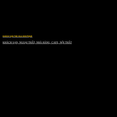
KHÁCH SẠN THE KILA BOUTIQUE
KHÁCH SẠN, NGOẠI THẤT, NHÀ HÀNG, CAFE, NỘI THẤT