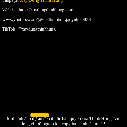
Fanpage:
Xây Dựng Thịnh Hưng
Website: https://xaydungthinhhung.com
www.youtube.com/@vpdthinhhungquynhon4091
TikTok: @xaydungthinhhung
Xem thêm
Mọi hình ảnh dự án đều thuộc bản quyền của Thịnh Hưng. Vui
lòng ghi rõ nguồn khi copy hình ảnh. Cảm ơn!