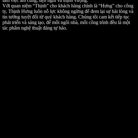
làm việc ấm cúng, tiện nghi và thịnh vượng.
Với quan niệm “Thịnh” cho khách hàng chính là “Hưng” cho công
ty, Thịnh Hưng luôn nỗ lực không ngừng để đem lại sự hài lòng và
tin tưởng tuyệt đối từ quý khách hàng. Chúng tôi cam kết tiếp tục
phát triển và sáng tạo, để mỗi ngôi nhà, mỗi công trình đều là một
tác phẩm nghệ thuật đáng tự hào.