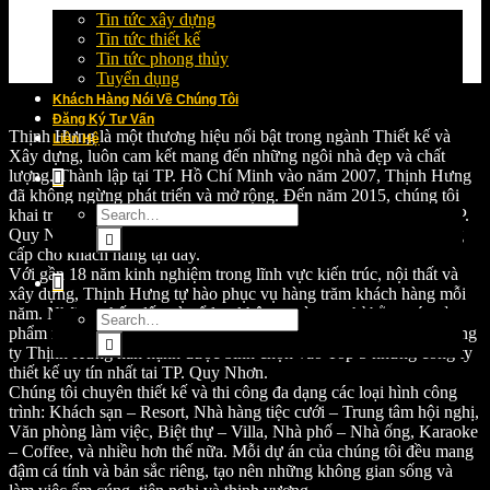
Tin tức xây dựng
Tin tức thiết kế
Tin tức phong thủy
Tuyển dụng
Khách Hàng Nói Về Chúng Tôi
Đăng Ký Tư Vấn
Thịnh Hưng là một thương hiệu nổi bật trong ngành Thiết kế và
Liên Hệ
Xây dựng, luôn cam kết mang đến những ngôi nhà đẹp và chất
lượng. Thành lập tại TP. Hồ Chí Minh vào năm 2007, Thịnh Hưng
đã không ngừng phát triển và mở rộng. Đến năm 2015, chúng tôi
khai trương chi nhánh công ty tư vấn Thiết kế và Xây dựng tại TP.
Quy Nhơn, mang đến nhiều giải pháp kiến trúc và xây dựng đẳng
cấp cho khách hàng tại đây.
Với gần 18 năm kinh nghiệm trong lĩnh vực kiến trúc, nội thất và
xây dựng, Thịnh Hưng tự hào phục vụ hàng trăm khách hàng mỗi
năm. Những phấn đấu và nổ lực không ngừng nghỉ bằng các sản
phẩm mà tập thể anh em công ty đã thực hiện, đến năm 2018, Công
ty Thịnh Hưng hân hạnh được bình chọn vào Top 5 những công ty
thiết kế uy tín nhất tai TP. Quy Nhơn.
Chúng tôi chuyên thiết kế và thi công đa dạng các loại hình công
trình: Khách sạn – Resort, Nhà hàng tiệc cưới – Trung tâm hội nghị,
Văn phòng làm việc, Biệt thự – Villa, Nhà phố – Nhà ống, Karaoke
– Coffee, và nhiều hơn thế nữa. Mỗi dự án của chúng tôi đều mang
đậm cá tính và bản sắc riêng, tạo nên những không gian sống và