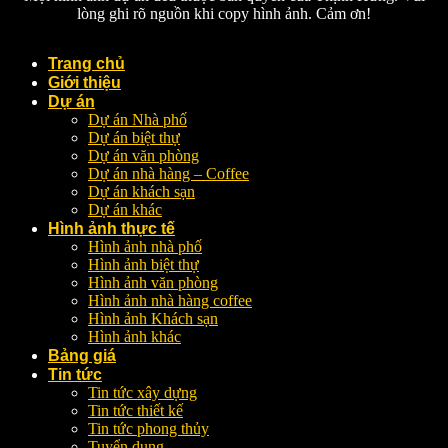
lòng ghi rõ nguồn khi copy hình ảnh. Cảm ơn!
Trang chủ
Giới thiệu
Dự án
Dự án Nhà phố
Dự án biệt thự
Dự án văn phòng
Dự án nhà hàng – Coffee
Dự án khách sạn
Dự án khác
Hình ảnh thực tế
Hình ảnh nhà phố
Hình ảnh biệt thự
Hình ảnh văn phòng
Hình ảnh nhà hàng coffee
Hình ảnh Khách sạn
Hình ảnh khác
Bảng giá
Tin tức
Tin tức xây dựng
Tin tức thiết kế
Tin tức phong thủy
Tuyển dụng