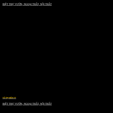
BIỆT THỰ VƯỜN, NGOẠI THẤT, NỘI THẤT
VÕ THỊ HIỀN VY
BIỆT THỰ VƯỜN, NGOẠI THẤT, NỘI THẤT