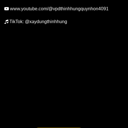
www.youtube.com/@vpdthinhhungquynhon4091
TikTok: @xaydungthinhhung