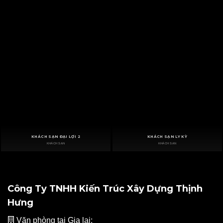
KHÁCH SẠN ĐẠI LỢI 2
KHÁCH SẠN LY KỲ
KHÁCH SẠN
KHÁCH SẠN
Công Ty TNHH Kiến Trúc Xây Dựng Thịnh
Hưng
Văn phòng tại Gia lai: