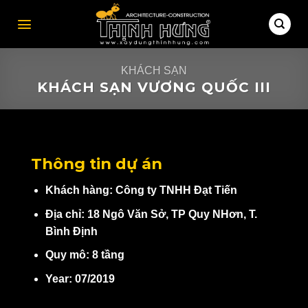
Skip
to
content
KHÁCH SẠN
KHÁCH SẠN VƯƠNG QUỐC III
Thông tin dự án
Khách hàng: Công ty TNHH Đạt Tiến
Địa chỉ: 18 Ngô Văn Sở, TP Quy NHơn, T.
Bình Định
Quy mô: 8 tầng
Year: 07/2019