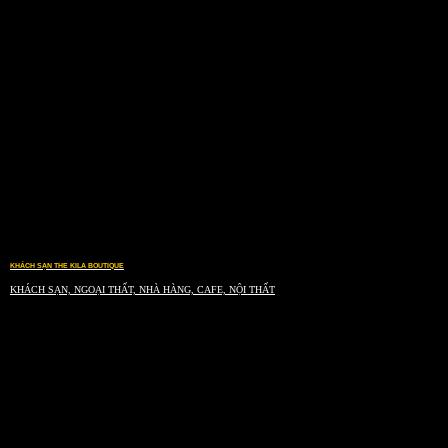
KHÁCH SẠN THE KILA BOUTIQUE
KHÁCH SẠN, NGOẠI THẤT, NHÀ HÀNG, CAFE, NỘI THẤT