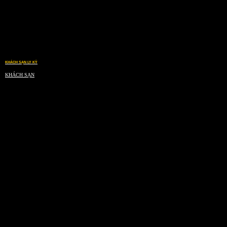
KHÁCH SẠN LY KỲ
KHÁCH SẠN