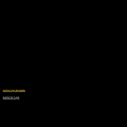
KHÁCH SẠN TÍN NGHĨA
KHÁCH SẠN