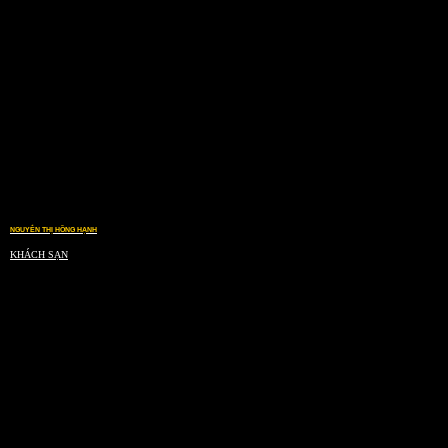
NGUYỄN THỊ HỒNG HẠNH
KHÁCH SẠN