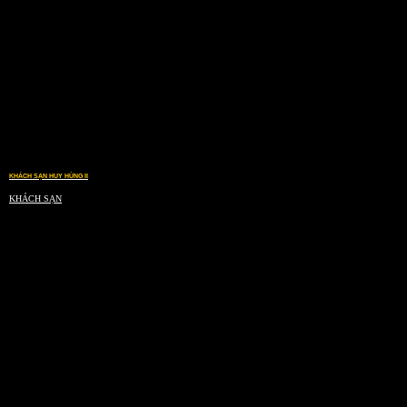
KHÁCH SẠN HUY HÙNG II
KHÁCH SẠN