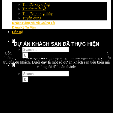
Tin tức xây dựng
Tin tức thiết kế
Tin tức phong thủy
Tuyển dụng
Khách Hàng Nói Về Chúng Tôi
Đăng Ký Tư Vấn
Liên Hệ
DỰ ÁN KHÁCH SẠN ĐÃ THỰC HIỆN
Công Ty TNHH Kiến Trúc Xây Dựng Thịnh Hưng đã thực hiện
nhiều dự án khách sạn cao cấp, đáp ứng nhu cầu nghỉ dưỡng và lưu
trú của du khách. Dưới đây là một số dự án khách sạn tiêu biểu mà
chúng tôi đã hoàn thành: