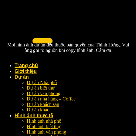
Xem thêm
Mọi hình ảnh dự án đều thuộc bản quyền của Thịnh Hưng. Vui
lòng ghi rõ nguồn khi copy hình ảnh. Cảm ơn!
Trang chủ
Giới thiệu
Dự án
Dự án Nhà phố
Dự án biệt thự
Dự án văn phòng
Dự án nhà hàng – Coffee
Dự án khách sạn
Dự án khác
Hình ảnh thực tế
Hình ảnh nhà phố
Hình ảnh biệt thự
Hình ảnh văn phòng