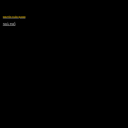
NGUYỄN XUÂN QUANG
NHÀ PHỐ