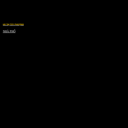
HÀ THỊ TÚY PHƯỢNG
NHÀ PHỐ