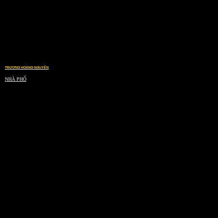
TRƯƠNG HOÀNG NGUYÊN
NHÀ PHỐ