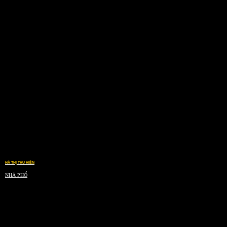
HÀ THỊ THU HIỀN
NHÀ PHỐ