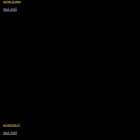
HUỲNH LÊ MINH
NHÀ PHỐ
HÀ NGUYÊN VỸ
NHÀ PHỐ