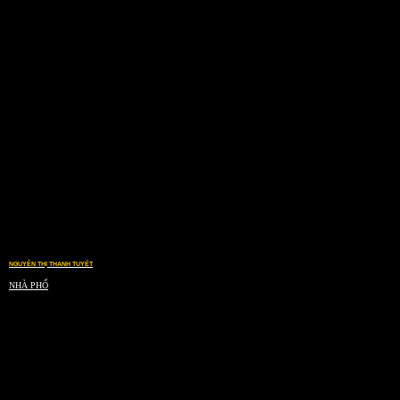
NGUYỄN THỊ THANH TUYẾT
NHÀ PHỐ