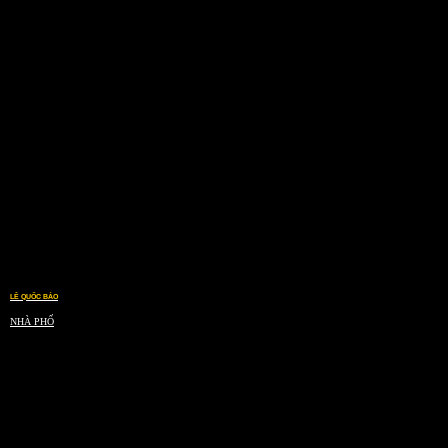
LÊ QUỐC BẢO
NHÀ PHỐ