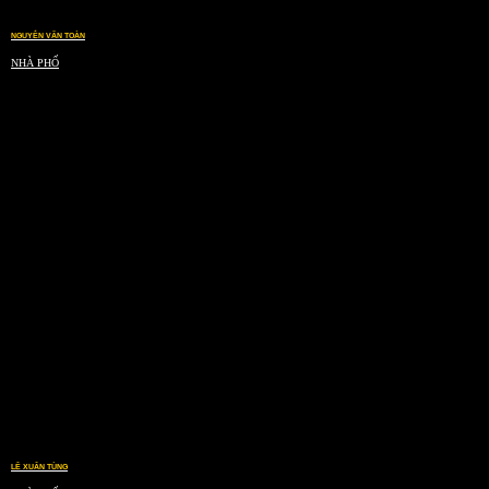
NGUYỄN VĂN TOÀN
NHÀ PHỐ
LÊ XUÂN TÙNG