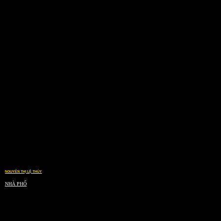
NGUYỄN THỊ LỆ THỦY
NHÀ PHỐ