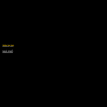
TRẦN THỊ THỌ
NHÀ PHỐ