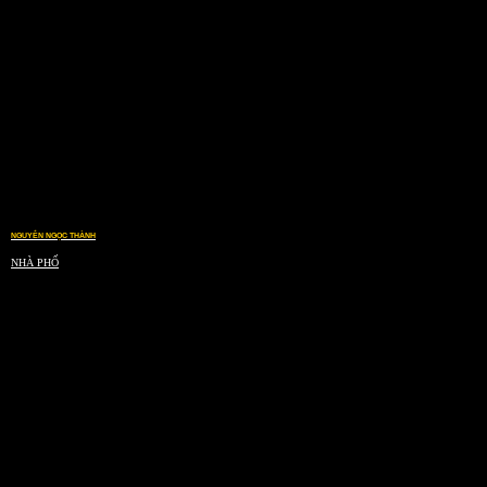
NGUYỄN NGỌC THÀNH
NHÀ PHỐ