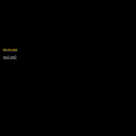
MAI THỊ LOAN
NHÀ PHỐ