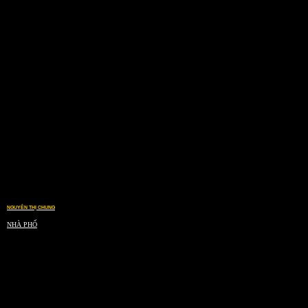
NGUYỄN THỊ CHUNG
NHÀ PHỐ