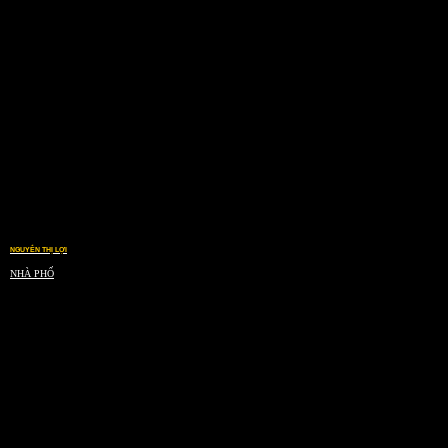
NGUYỄN THỊ LỢI
NHÀ PHỐ