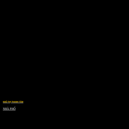
NGÔ THỊ THANH TÂM
NHÀ PHỐ