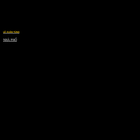
LÊ XUÂN TÙNG
NHÀ PHỐ