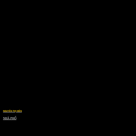
NGUYỄN THỊ HIỀN
NHÀ PHỐ