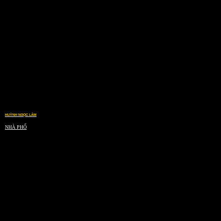
HUỲNH NGỌC LẮM
NHÀ PHỐ