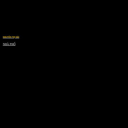
NGUYỄN THỊ GÁI
NHÀ PHỐ