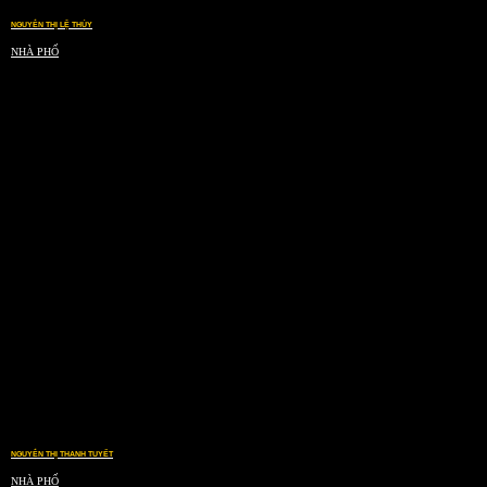
NGUYỄN THỊ LỆ THỦY
NHÀ PHỐ
NGUYỄN THỊ THANH TUYẾT
NHÀ PHỐ