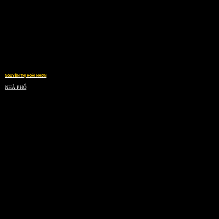
NGUYỄN THỊ HOÀI NHƠN
NHÀ PHỐ