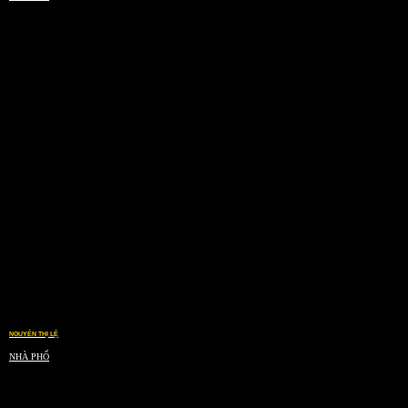
NGUYỄN THỊ LỆ
NHÀ PHỐ