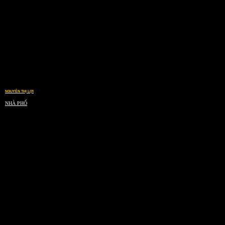
NGUYỄN THỊ LỢI
NHÀ PHỐ