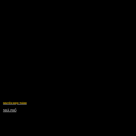
NGUYỄN NGỌC THÀNH
NHÀ PHỐ