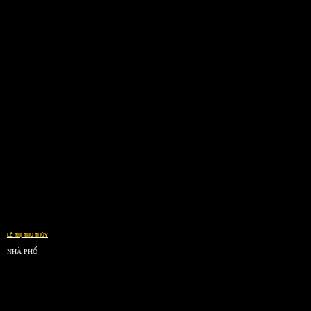
LÊ THỊ THU THỦY
NHÀ PHỐ