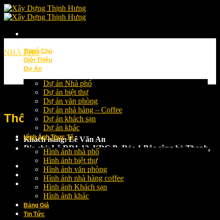
Skip
to
content
Trang Chủ
NHÀ PHỐ
Giới Thiệu
LÊ VĂN AN
Dự Án
Dự án Nhà phố
Dự án biệt thự
Dự án văn phòng
Dự án nhà hàng – Coffee
Thông tin dự án
Dự án khách sạn
Dự án khác
Hình Ảnh Thực Tế
Khách hàng: Lê Văn An
Địa chỉ: Lô DD1-12, KDC B, Đảo 1 Bắc sông hà Thanh,
Hình ảnh nhà phố
P. Đống Đa, TP. Quy Nhơn, T. Bình Định
Hình ảnh biệt thự
Hạng mục:nhà phố
Hình ảnh văn phòng
Quy mô: 3 tầng
Hình ảnh nhà hàng coffee
Year: 07/04/2017
Hình ảnh Khách sạn
Hình ảnh khác
Bảng Giá
Tin Tức