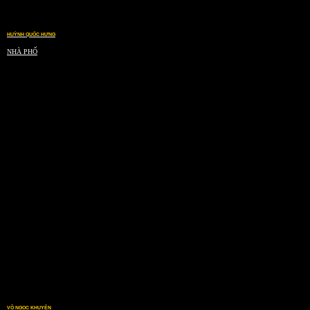
HUỲNH QUỐC HƯNG
NHÀ PHỐ
VÕ NGỌC KHUYÊN