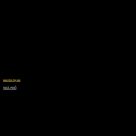
NGUYỄN THỊ GÁI
NHÀ PHỐ