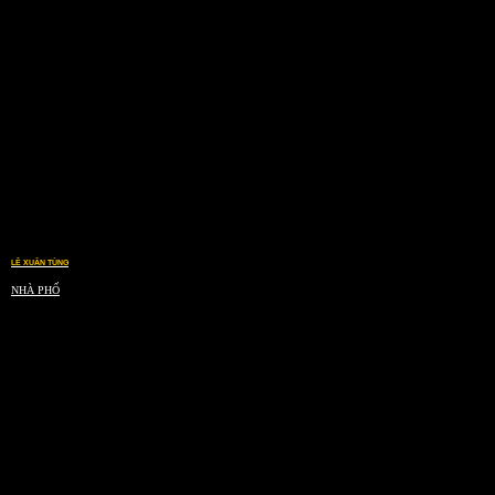
LÊ XUÂN TÙNG
NHÀ PHỐ