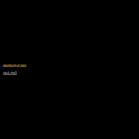
NGUYỄN THỊ LỆ THỦY
NHÀ PHỐ