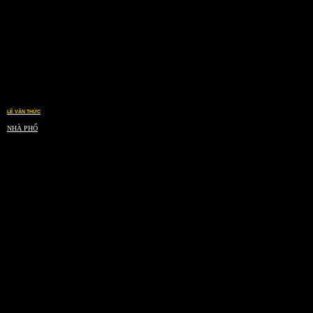
LÊ VĂN THỨC
NHÀ PHỐ