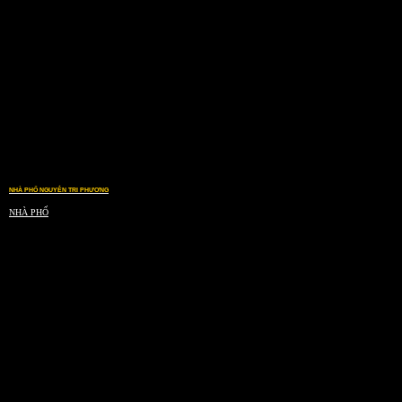
NHÀ PHỐ NGUYỄN TRI PHƯƠNG
NHÀ PHỐ