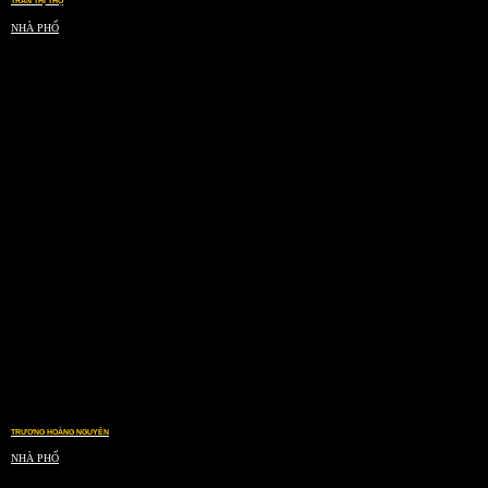
TRẦN THỊ THỌ
NHÀ PHỐ
TRƯƠNG HOÀNG NGUYÊN
NHÀ PHỐ