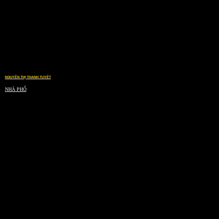
NGUYỄN THỊ THANH TUYẾT
NHÀ PHỐ