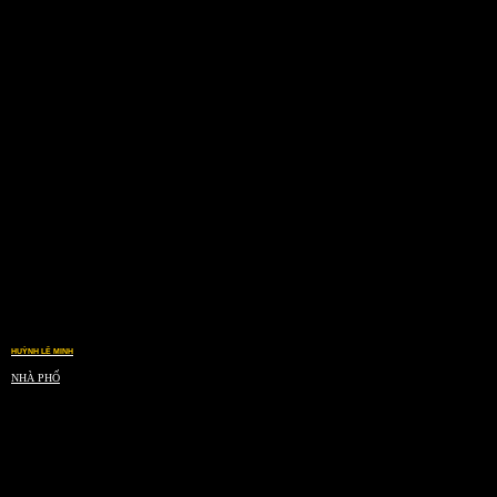
HUỲNH LÊ MINH
NHÀ PHỐ