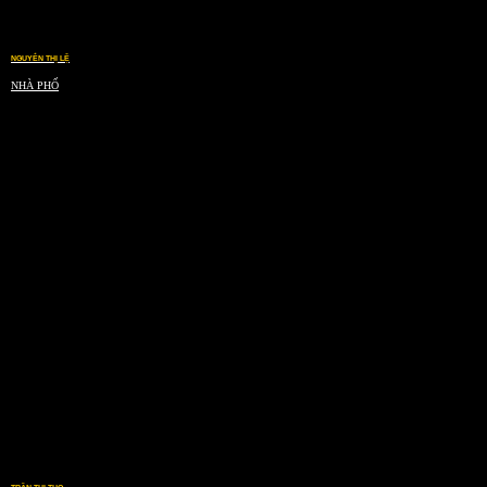
NGUYỄN THỊ LỆ
NHÀ PHỐ