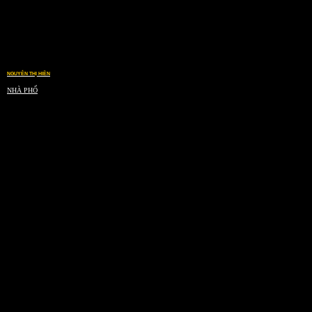
NGUYỄN THỊ HIỀN
NHÀ PHỐ