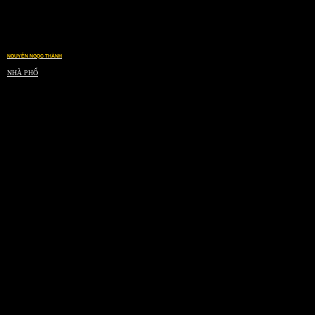
NGUYỄN NGỌC THÀNH
NHÀ PHỐ