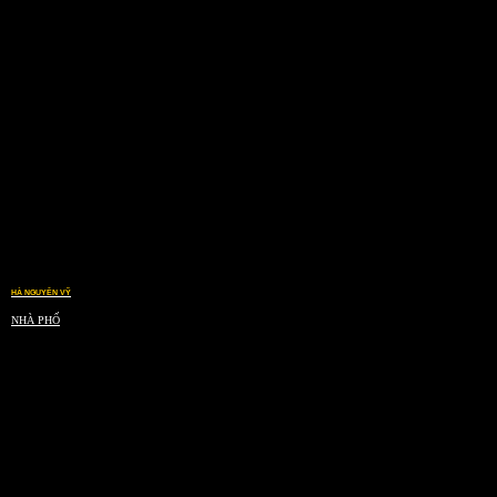
HÀ NGUYÊN VỸ
NHÀ PHỐ