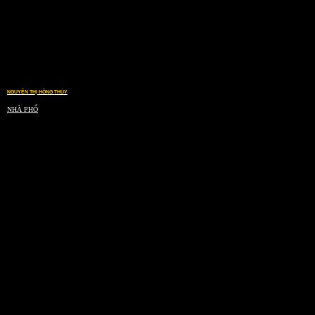
NGUYỄN THỊ HỒNG THỦY
NHÀ PHỐ