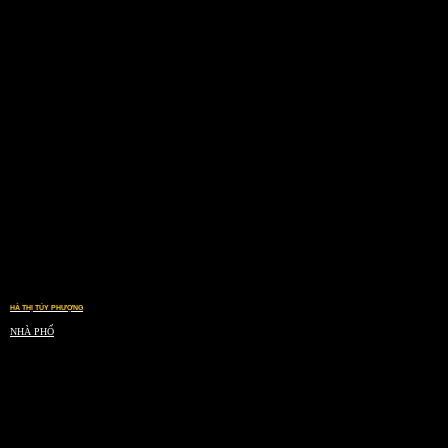
HÀ THỊ TÚY PHƯỢNG
NHÀ PHỐ