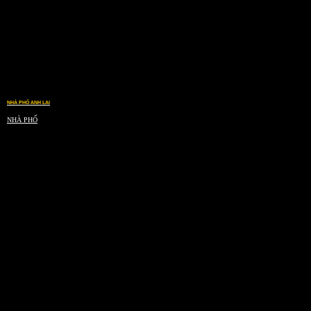
NHÀ PHỐ ANH LAI
NHÀ PHỐ