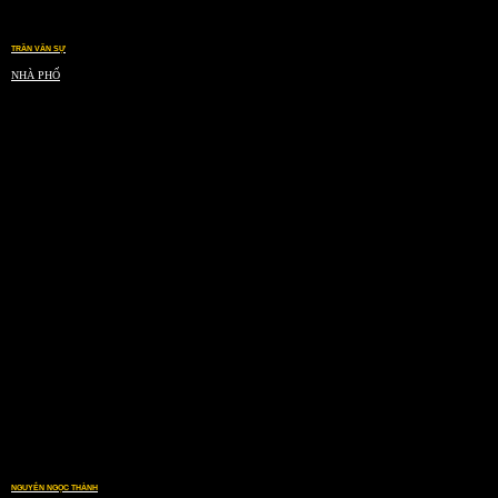
TRẦN VĂN SỰ
NHÀ PHỐ
NGUYỄN NGỌC THÀNH