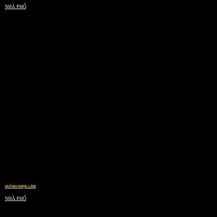
NHÀ PHỐ
HUỲNH NGỌC LẮM
NHÀ PHỐ