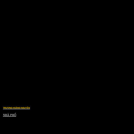
TRƯƠNG HOÀNG NGUYÊN
NHÀ PHỐ