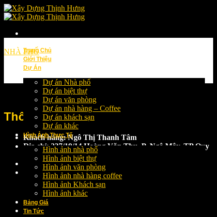
Skip
to
content
Trang Chủ
NHÀ PHỐ
Giới Thiệu
NGÔ THỊ THANH TÂM
Dự Án
Dự án Nhà phố
Dự án biệt thự
Dự án văn phòng
Dự án nhà hàng – Coffee
Thông tin dự án
Dự án khách sạn
Dự án khác
Hình Ảnh Thực Tế
Khách hàng: Ngô Thị Thanh Tâm
Địa chỉ: 237/19/14 Hoàng Văn Thụ, P. Ngô Mây, TP Quy
Hình ảnh nhà phố
Nhơn, T. Bình Định
Hình ảnh biệt thự
Quy mô: 2 tầng
Hình ảnh văn phòng
Year: 2019
Hình ảnh nhà hàng coffee
Hình ảnh Khách sạn
Hình ảnh khác
Bảng Giá
Tin Tức