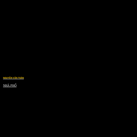
NGUYỄN VĂN TOÀN
NHÀ PHỐ