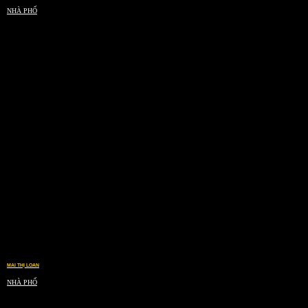
NHÀ PHỐ
MAI THỊ LOAN
NHÀ PHỐ