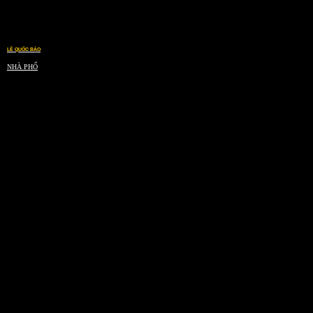
LÊ QUỐC BẢO
NHÀ PHỐ