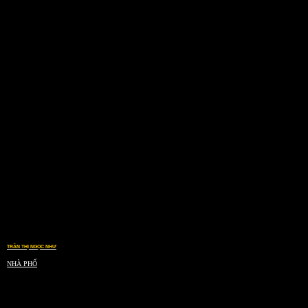
TRẦN THỊ NGỌC NHƯ
NHÀ PHỐ