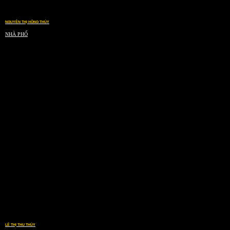
NGUYỄN THỊ HỒNG THỦY
NHÀ PHỐ
LÊ THỊ THU THỦY