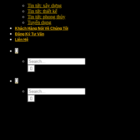
Tin tức xây dựng
Tin tức thiết kế
Tin tức phong thủy
Tuyển dụng
Khách Hàng Nói Về Chúng Tôi
Đăng Ký Tư Vấn
Liên Hệ