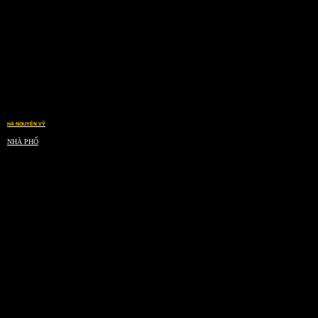
HÀ NGUYÊN VỸ
NHÀ PHỐ